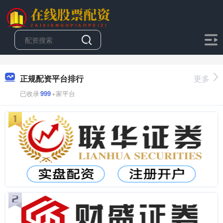
正规配资平台排行
更多
已收录
999
+家平台