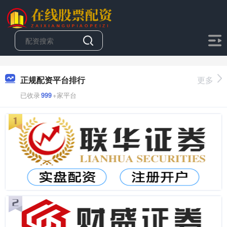
正规配资平台排行
更多
已收录
999
+家平台