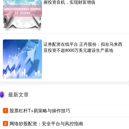
握投资良机，实现财富增值
证券配资在线平台 正丹股份：拟在马来西
亚投资不超8000万美元建设生产基地
最新文章
股票杠杆T+易策略与操作技巧
1
网络炒股配资：安全平台与风控指南
2