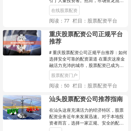
引了大量投资者。然而，市场鱼龙混
杂，如何选择安全平台并做好风险控
在线股票配资
制，成为每位配资者必须掌握的....
阅读：
77
栏目：
股票配资平台
重庆股票配资公司正规平台
推荐
# 重庆股票配资公司正规平台推荐：如何
选择安全可靠的配资渠道 在重庆这座金
融活力充沛的城市，股票配资已成为许
多投资者放大收益的重要工具。然而，
股票配资门户
面对市场上众多的配....
阅读：
50
栏目：
股票配资平台
汕头股票配资公司推荐指南
在汕头这座充满活力的经济特区，股票
配资业务近年来发展迅速。对于本地投
资者而言，选择一家正规、安全的配资
公司至关重要。本文将为您提供一份实