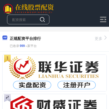
正规配资平台排行
更多
已收录
999
+家平台