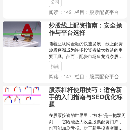
公司
用的汕头股票配资公司推荐....
阅读：
142
栏目：
股票配资平台
炒股线上配资指南：安全操
作与平台选择
随着互联网金融的快速发展，线上配资
炒股逐渐成为许多投资者放大收益的重
要工具。然而，配资市场鱼龙混杂股票
配资门户，如何在安全的前提下选择可
指南
靠平台、规范操作，是每位....
阅读：
147
栏目：
股票配资平台
股票杠杆使用技巧：适合新
手的入门指南与SEO优化标
题
在股票投资的世界里，“杠杆”是一把双刃
剑——它既能放大收益股票配资门户，
也可能加剧亏损。对于新手投资者而