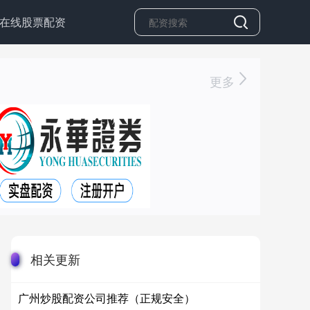
在线股票配资
更多
相关更新
广州炒股配资公司推荐（正规安全）