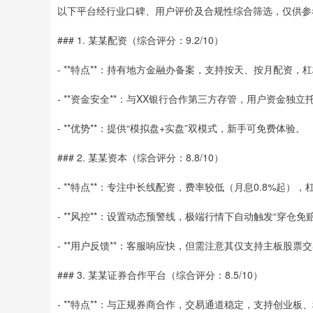
以下平台经行业口碑、用户评价及合规性综合筛选，仅供参
### 1. 某某配资（综合评分：9.2/10）
- **特点**：持有地方金融办备案，支持按天、按月配资，
- **资金安全**：与XX银行合作第三方存管，用户资金独立
- **优势**：提供“模拟盘+实盘”双模式，新手可免费体验。
### 2. 某某资本（综合评分：8.8/10）
- **特点**：专注中长线配资，费率较低（月息0.8%起），杠
- **风控**：设置动态预警线，极端行情下自动触发“穿仓免
- **用户反馈**：客服响应快，但需注意其仅支持主板股票
### 3. 某某证券合作平台（综合评分：8.5/10）
- **特点**：与正规券商合作，交易通道稳定，支持创业板