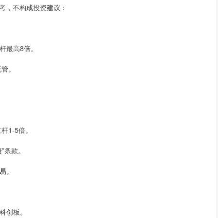
考，不构成投资建议：
杠杆最高8倍。
托管。
杆1-5倍。
赔”条款。
交易。
、科创板。