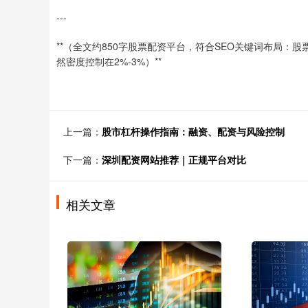
---
**（全文约850字股票配资平台，符合SEO关键词布局
然密度控制在2%-3%）**
上一篇：
股市杠杆操作指南：融资、配资与风险控制
下一篇：
深圳配资网站推荐｜正规平台对比
相关文章