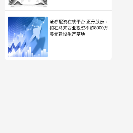
证券配资在线平台 正丹股份：
拟在马来西亚投资不超8000万
美元建设生产基地