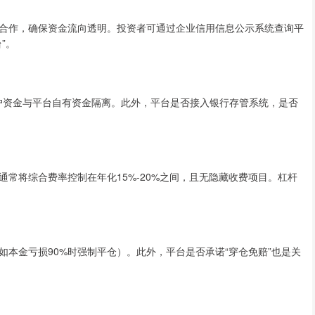
合作，确保资金流向透明。投资者可通过企业信用信息公示系统查询平
”。
用户资金与平台自有资金隔离。此外，平台是否接入银行存管系统，是否
常将综合费率控制在年化15%-20%之间，且无隐藏收费项目。杠杆
如本金亏损90%时强制平仓）。此外，平台是否承诺“穿仓免赔”也是关