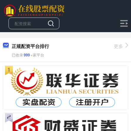
正规配资平台排行
更多
已收录
999
+家平台