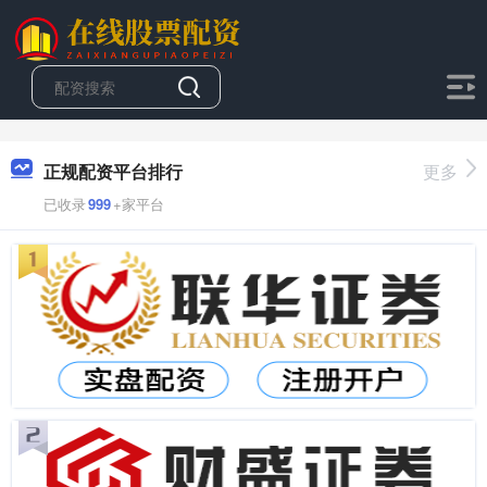
正规配资平台排行
更多
已收录
999
+家平台