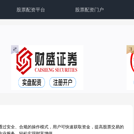
股票配资平台
股票配资门户
通过安全、合规的操作模式，用户可快速获取资金，提高股票交易的
专业服务，轻松实现财富增值。