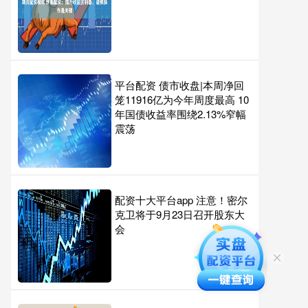
平台配资 债市收盘|本周净回
笼11916亿为今年周度最高 10
年国债收益率围绕2.13%窄幅
震荡
配资十大平台app 注意！密尔
克卫将于9月23日召开股东大
会