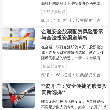
高杠杆的诱惑让不少投资者心动在线股
票配资，但背后隐藏的风险却可能让您
在线股票配资
血本无归。本文将深入剖....
阅读：
178
栏目：
股票配资门户
金融安全股票配资风险警示
与合法投资渠道解析
在金融市场日益活跃的今天，股票投资
成为许多人财富增值的选择。然而，伴
随着高收益的诱惑，一些非法金融活动
也悄然滋生，其中**股票配资**便是需要
股票配资平台
投资者高度警惕的领....
阅读：
188
栏目：
股票配资平台
**资开户：安全便捷的股票投
资新选择**
随着金融科技的飞速发展，股票投资已
不再是少数人的专利。如今，“资开户”以