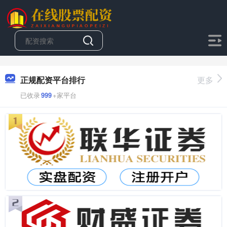
正规配资平台排行
更多
已收录
999
+家平台