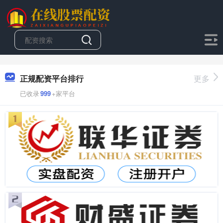
正规配资平台排行
更多
已收录
999
+家平台