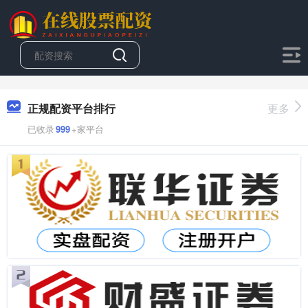
正规配资平台排行
更多
已收录
999
+家平台