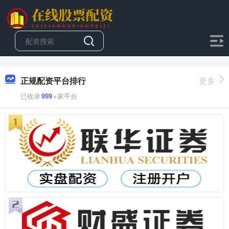
正规配资平台排行
更多
已收录
999
+家平台