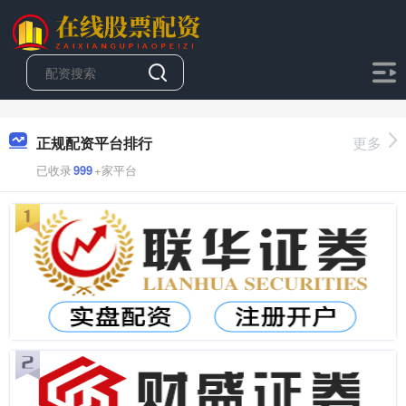
正规配资平台排行
更多
已收录
999
+家平台