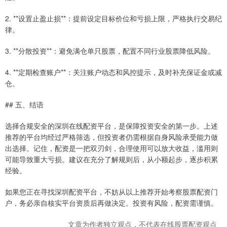
2. **设置止盈止损**：提前设定目标价位和亏损上限，严格执行交易纪
律。
3. **分散投资**：避免满仓单只股票，配置不同行业股票降低风险。
4. **定期检查账户**：关注账户动态和风控提示，及时补充保证金或减
仓。
## 五、结语
选择合规安全的深圳在线配资平台，是保障投资安全的第一步。上述
推荐的平台均经过严格筛选，但投资者仍需根据自身风险承受能力做
出选择。记住，配资是一把双刃剑，合理使用可以放大收益，滥用则
可能导致重大亏损。建议在充分了解规则后，从小额起步，逐步积累
经验。
如果您正在寻找深圳配资平台，不妨从以上推荐开始考察股票配资门
户，务必亲自核实平台资质后再做决定。投资有风险，配资需谨慎。
文章为作者独立观点，不代表在线股票配资观点