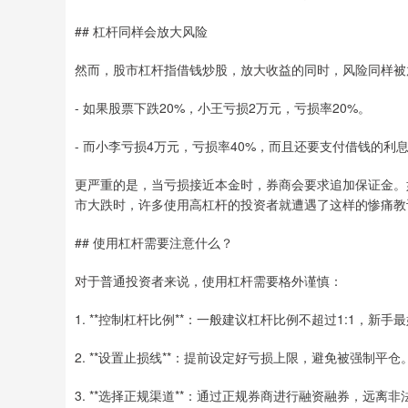
## 杠杆同样会放大风险
然而，股市杠杆指借钱炒股，放大收益的同时，风险同样被
- 如果股票下跌20%，小王亏损2万元，亏损率20%。
- 而小李亏损4万元，亏损率40%，而且还要支付借钱的利
更严重的是，当亏损接近本金时，券商会要求追加保证金。
市大跌时，许多使用高杠杆的投资者就遭遇了这样的惨痛教
## 使用杠杆需要注意什么？
对于普通投资者来说，使用杠杆需要格外谨慎：
1. **控制杠杆比例**：一般建议杠杆比例不超过1:1，新
2. **设置止损线**：提前设定好亏损上限，避免被强制平仓
3. **选择正规渠道**：通过正规券商进行融资融券，远离