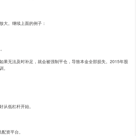
放大。继续上面的例子：
息。
如果无法及时补足，就会被强制平仓，导致本金全部损失。2015年股
训。
手最好从低杠杆开始。
。
非法配资平台。