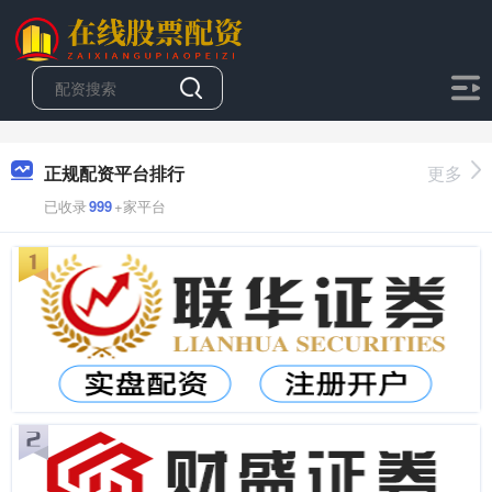
正规配资平台排行
更多
已收录
999
+家平台