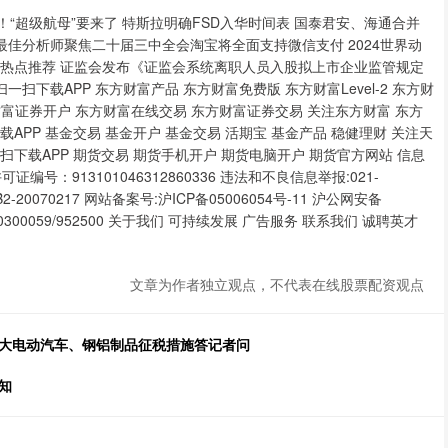
万亿元！“超级航母”要来了 特斯拉明确FSD入华时间表 国泰君安、海通合并
ce最佳分析师聚焦二十届三中全会淘宝将全面支持微信支付 2024世界动
咖 热点推荐 证监会发布《证监会系统离职人员入股拟上市企业监管规定
富 扫一扫下载APP 东方财富产品 东方财富免费版 东方财富Level-2 东方财
东方财富证券开户 东方财富在线交易 东方财富证券交易 关注东方财富 东方
APP 基金交易 基金开户 基金交易 活期宝 基金产品 稳健理财 关注天
扫下载APP 期货交易 期货手机开户 期货电脑开户 期货官方网站 信息
号：913101046312860336 违法和不良信息举报:021-
沪B2-20070217 网站备案号:沪ICP备05006054号-11 沪公网安备
00300059/952500 关于我们 可持续发展 广告服务 联系我们 诚聘英才
文章为作者独立观点，不代表在线股票配资观点
拿大电动汽车、钢铝制品征税措施答记者问
知