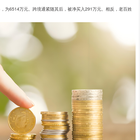
为6514万元。跨境通紧随其后，被净买入291万元。相反，老百姓