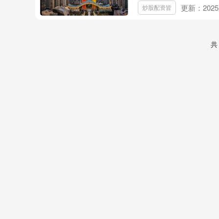
更新：2025-
炒股配资皆
共