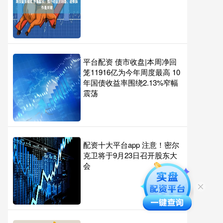
平台配资 债市收盘|本周净回
笼11916亿为今年周度最高 10
年国债收益率围绕2.13%窄幅
震荡
配资十大平台app 注意！密尔
克卫将于9月23日召开股东大
会