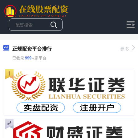
正规配资平台排行
更多
已收录
999
+家平台