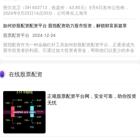
密尔克卫（SH 603713，收盘价：43.85元）9月6日发布公告称，
2024年9月23日14点00分，公司将在上海市
如何炒股配资配资平台 股指配资助力股市投资，解锁财富新篇章
股票配资平台
2024-12-24
股指配资作为一种金融杠杆工具如何炒股配资配资平台，正逐渐成为
股市投资者的利器。它通过放大投资者资金，帮助他们以更少的本金
股票配资平台网站 扬州股票配资：助您把握投资良机，实现财富增值
股票配资平台
2025-01-16
在线股票配资
在瞬息万变的资本市场中，扬州股票配资应运而生股票配资平台网
站，为投资者提供了把握投资良机股票配资平台网站、实现财富增值
的
正规股票配资平台网，安全可靠，助你投资
无忧
证券投资顾问的股票推荐：合法性与风险
股票配资门户
2025-11-20
证券投资顾问向客户推荐股票是常见的做法，但其合法性和风险值得
考虑。 **合法性** 在大多数司法管辖区，证券投资顾问必须