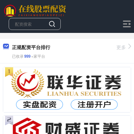
正规配资平台排行
更多
已收录
999
+家平台