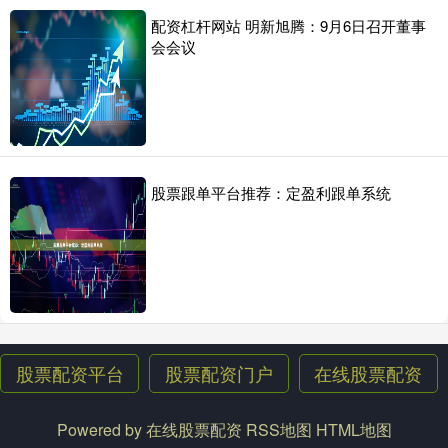
国内股票配资 商务部就中方在世贸组织起诉加拿大电动汽车、钢铝制
配资杠杆网站 明新旭腾：9月6日召开董事
品征税措施答记者问
会会议
股票配资门户
2024-09-07
问：据悉国内股票配资，中国在世贸组织就加拿大电动汽车、钢铝制
品征税措施提起诉讼。能否请您介绍具体情况？ 答：9月6日，中
证券配资在线平台 正丹股份：拟在马来西亚投资不超8000万美元建设
生产基地
股票跟单平台推荐：定盈利跟单系统
股票配资平台
2024-09-08
南方财经9月6日电证券配资在线平台，正丹股份公告，拟与持股5%以
上股东华杏投资（镇江）有限公司（以下简称“华杏投资”）共
股票配资平台
股票配资门户
在线股票配资
Powered by
在线股票配资
RSS地图
HTML地图