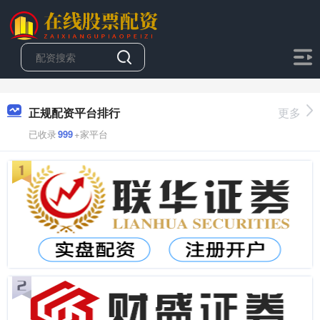
正规配资平台排行
更多
已收录
999
+家平台