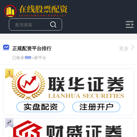
正规配资平台排行
更多
已收录
999
+家平台