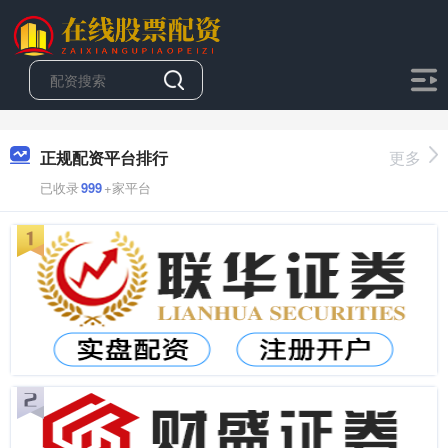
正规配资平台排行
更多
已收录
999
+家平台