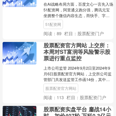
在AI战略布局方面，百度文心一言先入场
51配资网，阿里通义跑分强，腾讯元宝
坐拥整个微信内容生态，而快手、字节
的大模型则有各自庞大的视频数据库，
51配资网
中国互联网大厂似乎....
阅读：
89
栏目：
股票配资门户
股票配资官方网站 上交所：
本周对ST富润等风险警示股
票进行重点监控
上市公司监管 2024年9月2日至2024年9
月6日股票配资官方网站，上交所公司监
管部门共发送监管工作函14份，其中监
管问询函2份、监管工作函12份；通过事
股票配资官方网站
中事....
阅读：
113
栏目：
股票配资门户
股票配资实盘平台 鏖战14小
时、加价407轮 万科0.3亿元