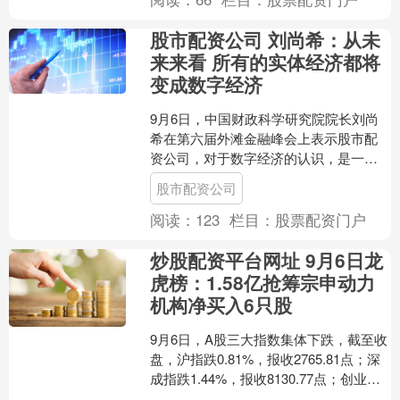
股市配资公司 刘尚希：从未
来来看 所有的实体经济都将
变成数字经济
9月6日，中国财政科学研究院院长刘尚
希在第六届外滩金融峰会上表示股市配
资公司，对于数字经济的认识，是一个
不断深化、不断拓展的过程。在传统的
股市配资公司
语境下，实体经济是与虚....
阅读：
123
栏目：
股票配资门户
炒股配资平台网址 9月6日龙
虎榜：1.58亿抢筹宗申动力
机构净买入6只股
9月6日，A股三大指数集体下跌，截至收
盘，沪指跌0.81%，报收2765.81点；深
成指跌1.44%，报收8130.77点；创业板
指跌1.7%，报收1538.0....