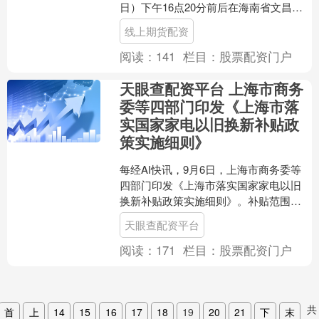
日）下午16点20分前后在海南省文昌沿
海登陆，登陆时为超强台风级线上期货
线上期货配资
配资，中心附近....
阅读：
141
栏目：
股票配资门户
天眼查配资平台 上海市商务
委等四部门印发《上海市落
实国家家电以旧换新补贴政
策实施细则》
每经AI快讯，9月6日，上海市商务委等
四部门印发《上海市落实国家家电以旧
换新补贴政策实施细则》。补贴范围
为，对个人消费者购买一级和二级能效
天眼查配资平台
的冰箱（含冰柜）、洗衣....
阅读：
171
栏目：
股票配资门户
共
首
上
14
15
16
17
18
19
20
21
下
末