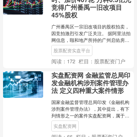
竞得广州番禹一旧改项目
45%股权
广州番禺区一宗旧改项目的股权拍卖，
因竞拍激烈引发广泛关注。 据阿里法拍
网信息，颐和地产所持的广州启佑房地
产开发有限公司45%股权日前完成拍卖，
股票配资实盘平台
该标的物起拍价45....
阅读：
172
栏目：
股票配资门户
实盘配资网 金融监管总局印
发金融机构涉刑案件管理办
法 定义四种重大案件情形
国家金融监督管理总局印发《金融机构
涉刑案件管理办法》，其中提出，有下
列情形之一的案件实盘配资网，属于重
大案件：（一）涉案业务余额等值人民
实盘配资网
币一亿元（含）以上的；（....
阅读：
66
栏目：
股票配资门户