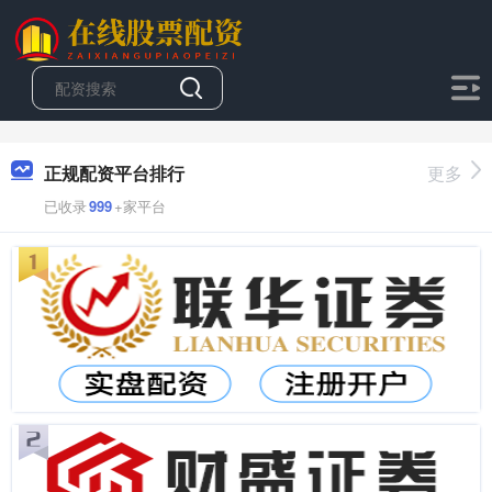
正规配资平台排行
更多
已收录
999
+家平台