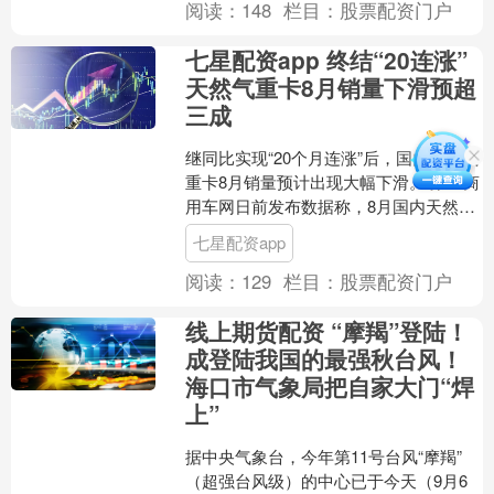
阅读：
148
栏目：
股票配资门户
七星配资app 终结“20连涨”
天然气重卡8月销量下滑预超
三成
继同比实现“20个月连涨”后，国内天然气
重卡8月销量预计出现大幅下滑。 第一商
用车网日前发布数据称，8月国内天然气
重卡终端实销预计在1.2万-1.3万辆，同
七星配资app
比下....
阅读：
129
栏目：
股票配资门户
线上期货配资 “摩羯”登陆！
成登陆我国的最强秋台风！
海口市气象局把自家大门“焊
上”
据中央气象台，今年第11号台风“摩羯”
（超强台风级）的中心已于今天（9月6