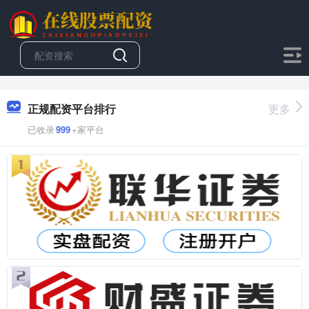
正规配资平台排行
更多
已收录
999
+家平台