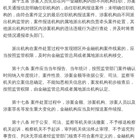
第十五条 涉案人员先后在同一金融机构内部不同机构任职，办案
机关通报信息明确任职机构的，由任职机构报送案件；未明确任职机
构的，由符合案件定义的最后任职机构报送案件。涉案机构由不同派
出机构监管的，案件报送机构的属地派出机构负责牵头案件处置，其
他派出机构对辖区内涉案机构的违法违规行为进行查处，并及时将查
处情况通报牵头部门。
派出机构在案件处置过程中发现辖区外金融机构案件线索的，应
当按照监管权限，及时向金融监管总局或者属地派出机构移交。
第十六条 案件应当当年报告、当年统计，按照监管部门案件确认
时间纳入年度统计。案件性质、涉案金额等依据公安、司法、监察等
机关的立案信息确定。不能知悉相关信息的，案发机构初步核查后，
按照监管权限，由金融监管总局或者属地派出机构认定。
第十七条 案件处置过程中，涉案金额、涉案机构、涉案人员以及
涉案罪名等发生重大变化的，金融机构应当及时报送案件续报。
第十八条 对于公安、司法、监察等机关依法撤案，不予移送检察
机关起诉，检察机关不予起诉，审判机关依法终止审理、不予追究刑
事责任、判决无罪或者经监管部门核查不符合案件定义的，金融机构