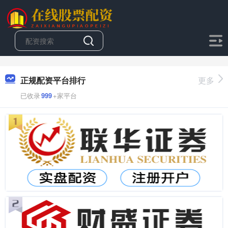
正规配资平台排行
更多
已收录
999
+家平台