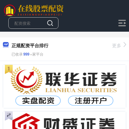
正规配资平台排行
更多
已收录
999
+家平台