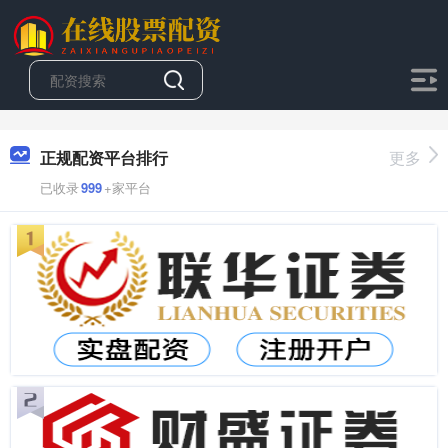
正规配资平台排行
更多
已收录
999
+家平台