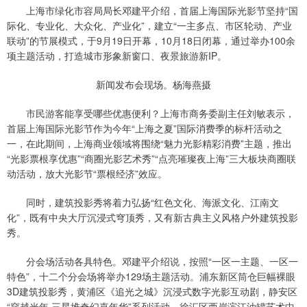
上海市绿化市容局局长邓建平介绍，首届上海国际光影节坚持“国
际化、专业化、大众化、产业化”，建立“一主多点、市区轮动、产业
联动”的节展模式，于9月19日开幕，10月18日闭幕，通过举办100余
项主题活动，打造城市形象新窗口、夜景旅游新IP。
新闻发布会现场。杨海燕摄
市民游客能享受哪些优惠便利？上海市商务委副主任刘敏表示，
首届上海国际光影节作为今年“上海之夏”国际消费季的标杆活动之
一，在此期间，上海商业领域将围绕“魅力光影精彩消费”主题，推出
“光影票根享优惠”“商圈光影艺术秀”“点亮璀璨夜上海”三大板块商圈联
动活动，放大光影节“票根经济”效应。
同时，建筑投影秀将着力弘扬“红色文化、海派文化、江南文
化”，既有中央大厅沉浸式穹顶秀，又有新古典主义风格户外建筑投影
秀。
分会场活动各具特色。邓建平介绍说，按照“一区一主题、一区一
特色”，十二个分会场将举办129场主题活动。浦东新区筒仓巨幅裸眼
3D建筑投影秀，黄浦区《追光之城》沉浸式数字光影互动剧，静安区
“穿越光年·三星堆奇幻嘉年华”系列活动，徐汇区西岸滨江油罐艺术中