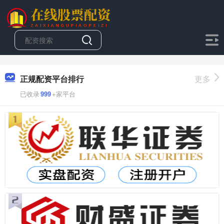
正规配资平台排行
更多
已收录
999
+家平台