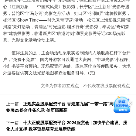
心《江南万象——中国式风景》投影秀，长宁区“上生新所”光影奇遇
秀，普陀区“半马苏河”光影之舟活动，虹口区“今潮8弄”建筑投影秀，
杨浦区“Show Time——时光秀带”系列活动，松江区上海影视乐园“黄
河路”亮灯活动，青浦区“时光溢彩·烟水行舟”光影秀，奉贤区“奇幻森
林”建筑投影秀，临港新片区“临港时刻”湖景光影秀等近200场光影
秀、光影文化活动轮动上演。
值得注意的是，主会场活动采取实名制预约入场股票杠杆平台开
户，“免费不免票”，国内外游客可以通过大麦网、“申城光影”小程序、
小红书等平台预约。现场配置问询处、应急医疗点等便民服务，为境
外游客提供英文版光影地图和双语服务引导。(完)
文章为作者独立观点，不代表在线股票配资观点
上一篇：
正规实盘股票配资平台 香港第九届“一带一路”高峰论坛
签署25份合作备忘录 创历届新高
下一篇：
十大正规股票配资平台 2024服贸会 | 加快平台建设、强
化人才支撑 数字贸易培育发展新势能