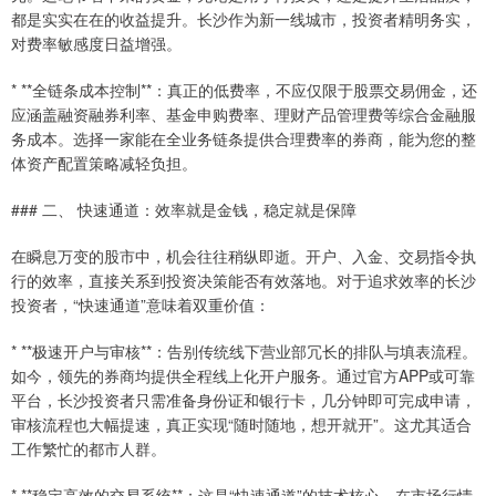
都是实实在在的收益提升。长沙作为新一线城市，投资者精明务实，
对费率敏感度日益增强。
* **全链条成本控制**：真正的低费率，不应仅限于股票交易佣金，还
应涵盖融资融券利率、基金申购费率、理财产品管理费等综合金融服
务成本。选择一家能在全业务链条提供合理费率的券商，能为您的整
体资产配置策略减轻负担。
### 二、 快速通道：效率就是金钱，稳定就是保障
在瞬息万变的股市中，机会往往稍纵即逝。开户、入金、交易指令执
行的效率，直接关系到投资决策能否有效落地。对于追求效率的长沙
投资者，“快速通道”意味着双重价值：
* **极速开户与审核**：告别传统线下营业部冗长的排队与填表流程。
如今，领先的券商均提供全程线上化开户服务。通过官方APP或可靠
平台，长沙投资者只需准备身份证和银行卡，几分钟即可完成申请，
审核流程也大幅提速，真正实现“随时随地，想开就开”。这尤其适合
工作繁忙的都市人群。
* **稳定高效的交易系统**：这是“快速通道”的技术核心。在市场行情