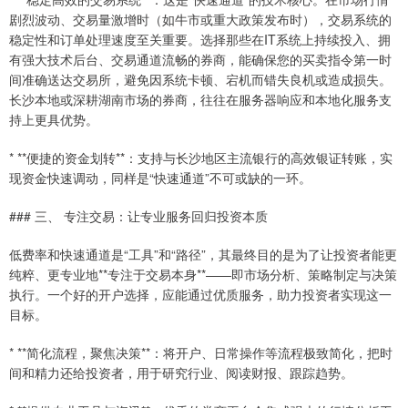
剧烈波动、交易量激增时（如牛市或重大政策发布时），交易系统的
稳定性和订单处理速度至关重要。选择那些在IT系统上持续投入、拥
有强大技术后台、交易通道流畅的券商，能确保您的买卖指令第一时
间准确送达交易所，避免因系统卡顿、宕机而错失良机或造成损失。
长沙本地或深耕湖南市场的券商，往往在服务器响应和本地化服务支
持上更具优势。
* **便捷的资金划转**：支持与长沙地区主流银行的高效银证转账，实
现资金快速调动，同样是“快速通道”不可或缺的一环。
### 三、 专注交易：让专业服务回归投资本质
低费率和快速通道是“工具”和“路径”，其最终目的是为了让投资者能更
纯粹、更专业地**专注于交易本身**——即市场分析、策略制定与决策
执行。一个好的开户选择，应能通过优质服务，助力投资者实现这一
目标。
* **简化流程，聚焦决策**：将开户、日常操作等流程极致简化，把时
间和精力还给投资者，用于研究行业、阅读财报、跟踪趋势。