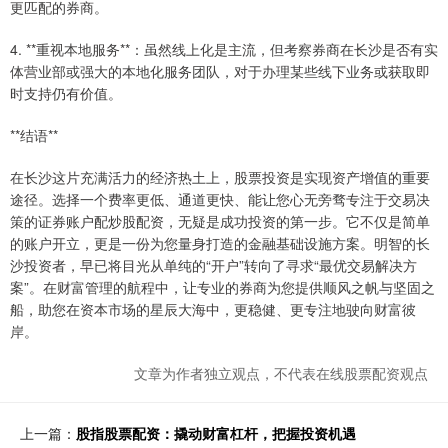
更匹配的券商。
4. **重视本地服务**：虽然线上化是主流，但考察券商在长沙是否有实
体营业部或强大的本地化服务团队，对于办理某些线下业务或获取即
时支持仍有价值。
**结语**
在长沙这片充满活力的经济热土上，股票投资是实现资产增值的重要
途径。选择一个费率更低、通道更快、能让您心无旁骛专注于交易决
策的证券账户配炒股配资，无疑是成功投资的第一步。它不仅是简单
的账户开立，更是一份为您量身打造的金融基础设施方案。明智的长
沙投资者，早已将目光从单纯的“开户”转向了寻求“最优交易解决方
案”。在财富管理的航程中，让专业的券商为您提供顺风之帆与坚固之
船，助您在资本市场的星辰大海中，更稳健、更专注地驶向财富彼
岸。
文章为作者独立观点，不代表在线股票配资观点
上一篇：
股指股票配资：撬动财富杠杆，把握投资机遇