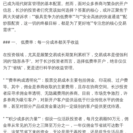
已成为现代财富管理的基本配置。然而，面对众多券商与繁杂的开户
信息，长沙的投资者们究竟该如何选择？答案的核心，或许正聚焦于
两大关键诉求：**极具竞争力的低费率**与**安全高效的快速通道**配
炒股配资，这一切的终极目标，都是为了更好地**专注您的核心交易
需求**。
### 一、 低费率：每一分成本都关乎收益
在投资领域，尤其是频繁交易或长期复利累积下，交易成本是侵蚀利
润的“隐形杀手”。对于长沙投资者而言，选择低费率开户，绝非仅仅
为了“省钱”，更是进行科学的收益管理。
* **费率构成透明化**：股票交易成本主要包括佣金、印花税、过户费
等。其中，佣金是券商收取的主要费用，且存在协商空间。长沙投资
者应寻求佣金率透明、无隐藏费用的券商。目前，市场竞争激烈，许
多券商为吸引客户，对新开户客户提供远低于行业传统水平的佣金
率，甚至对部分产品或资金量达到一定级别的客户提供更优待遇。
* **积少成多的力量**：假设一位活跃投资者，每月交易额50万元，佣
金率从常见的万分之三降至万分之一，一年仅佣金节省就可达数千
元。这笔节省下来的资金，无论是用于再投资，还是提升生活品质，