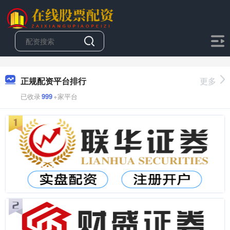
正规配资平台排行
更多
已收录
999
+家平台