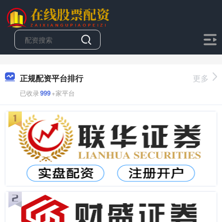
正规配资平台排行
更多
已收录
999
+家平台