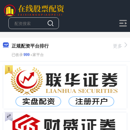
正规配资平台排行
更多
已收录
999
+家平台