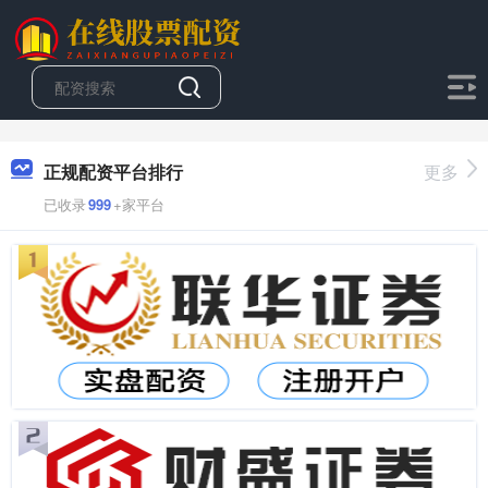
正规配资平台排行
更多
已收录
999
+家平台