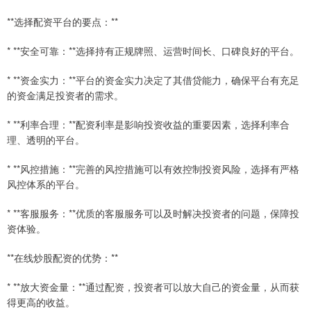
**选择配资平台的要点：**
* **安全可靠：**选择持有正规牌照、运营时间长、口碑良好的平台。
* **资金实力：**平台的资金实力决定了其借贷能力，确保平台有充足
的资金满足投资者的需求。
* **利率合理：**配资利率是影响投资收益的重要因素，选择利率合
理、透明的平台。
* **风控措施：**完善的风控措施可以有效控制投资风险，选择有严格
风控体系的平台。
* **客服服务：**优质的客服服务可以及时解决投资者的问题，保障投
资体验。
**在线炒股配资的优势：**
* **放大资金量：**通过配资，投资者可以放大自己的资金量，从而获
得更高的收益。