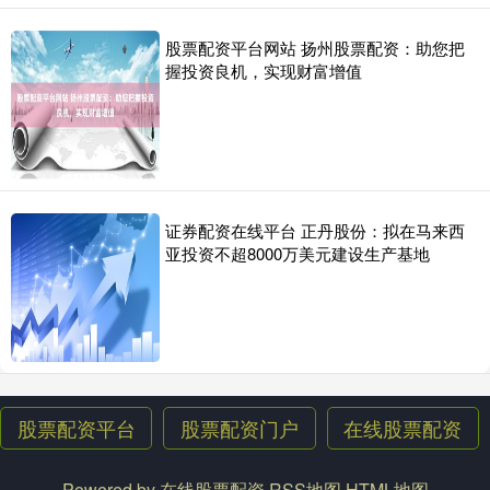
股票配资平台网站 扬州股票配资：助您把
握投资良机，实现财富增值
证券配资在线平台 正丹股份：拟在马来西
亚投资不超8000万美元建设生产基地
股票配资平台
股票配资门户
在线股票配资
Powered by
在线股票配资
RSS地图
HTML地图