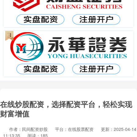
在线炒股配资，选择配资平台，轻松实现
财富增值
作者：民间配资炒股
平台：在线股票配资
更新：2025-04-14
11:13:35
阅读：185