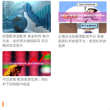
炒股配资选配资 黄金时间·每日
正规合法的股票配资平台 探索
论金：金价再次挑战前高 关注
股票杠杆炒股平台：投资杠杆的
晚间非农指引
选择
可以炒股 配资股票交易：高杠
杆下的风险与收益