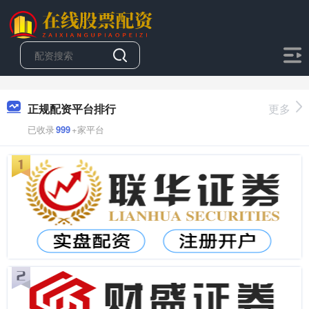
正规配资平台排行
更多
已收录
999
+家平台