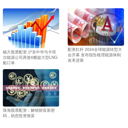
配资杠杆 2024全球能源转型大
杨方股票配资 沪东中华与卡塔
会开幕 发布报告梳理能源体制
尔能源公司再签6艘超大型LNG
改革进展
船订单
珠海股票配资：解锁财富新密
码，助您投资致富