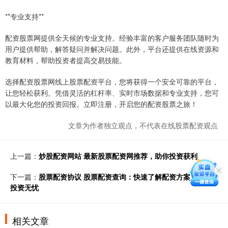
**专业支持**
配资股票网提供全天候的专业支持。经验丰富的客户服务团队随时为
用户提供帮助，解答疑问并解决问题。此外，平台还提供在线资源和
教育材料，帮助投资者提高交易技能。
选择配资股票网线上股票配资平台，您将获得一个安全可靠的平台，
让您轻松获利。凭借灵活的杠杆率、实时市场数据和专业支持，您可
以最大化您的投资回报。立即注册，开启您的配资股票之旅！
文章为作者独立观点，不代表在线股票配资观点
上一篇：
炒股配资网站 最新股票配资网推荐，助你投资获利
下一篇：
股票配资协议 股票配资查询：快速了解配资方案，助您
投资无忧
相关文章